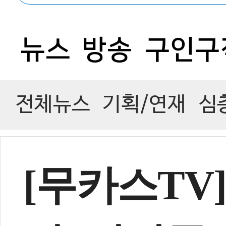
0
뉴스
방송
구인구
전체뉴스
기획/연재
심
[무카스TV