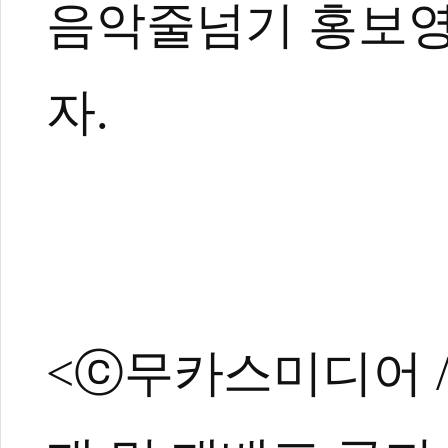
음악줄넘기 홍보영
관련 뉴스
태권도장이 키운 
자.
대한민국줄넘기한마
아이들 박사 태권도
코로나 집합금지로
코로나 2단계로 
<ⓒ무카스미디어 / ht