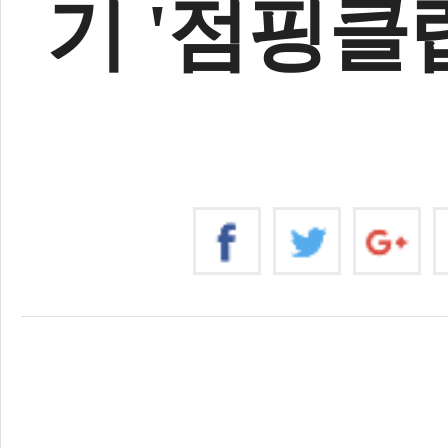
기 '점핑클
0
#줄넘기
#점핑클럽
#남중진