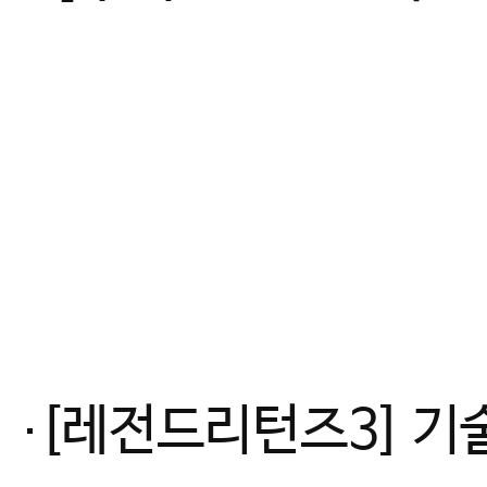
[레전드리턴즈3] 기술유도 일본, 우월 피지컬 유럽을 이기는 방법_최초 여자유도 국대 감