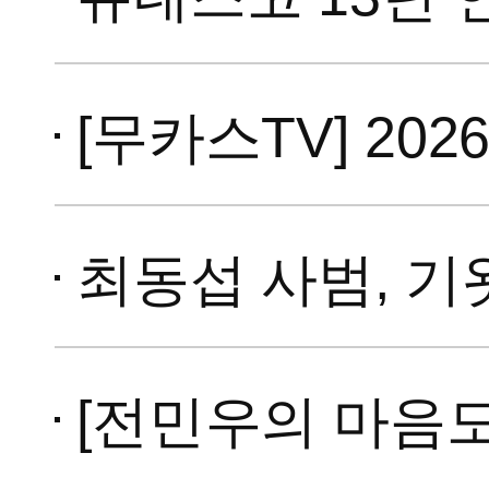
[무카스TV] 202
최동섭 사범, 기왓장 16
[전민우의 마음도장] 국기원으로 돌