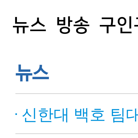
뉴스
방송
구인
뉴스
신한대 백호 팀대항 우승으