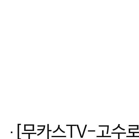
[무카스TV-고수로그] 격투기 챔피언 만