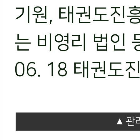
2026 세계태권도
기원, 태권도진
는 비영리 법인 등
06. 18 태권
관