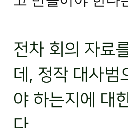
#태권도진흥재단
#국기원
#대한태권도협회
#경희대학교
#세계태권도연맹
권도원
#태권도대사범
#다사부
#인간문화재
전차 회의 자료
데, 정작 대사범
야 하는지에 대
다.