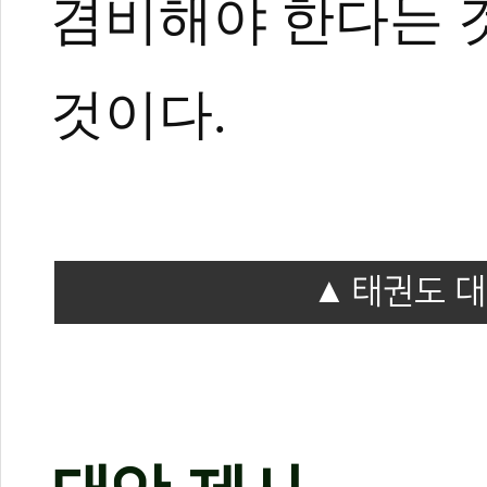
겸비해야 한다는 것
것이다.
엄재영
현)대망태권도관장
전)대한태권도협회 이사
전)북경체육대학교 교수
대한민국 체육훈장 기린장 
태권도 대
2024 홍콩세계태권도품새
세계태권도품새선수권대회 금
세계태권도품새선수권대회 금