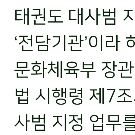
태권도 대사범 
‘전담기관’이라 
문화체육부 장관
법 시행령 제7조
관련 뉴스
테헤란로가 태권도
국기원·세이브더
사범 지정 업무를
[전민우의 마음도
국기원 태권도연구