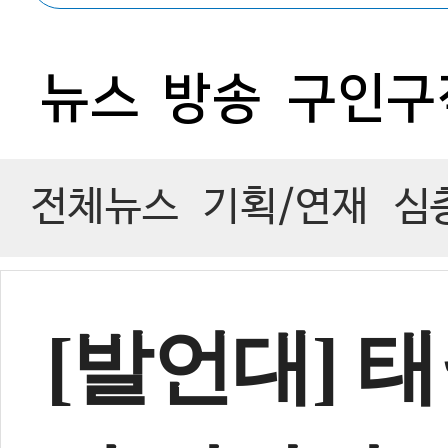
0
뉴스
방송
구인구
전체뉴스
기획/연재
심
[발언대] 