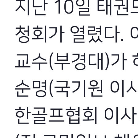
지난 10일 태권
청회가 열렸다. 
교수(부경대)가 
순명(국기원 이사
한골프협회 이사,