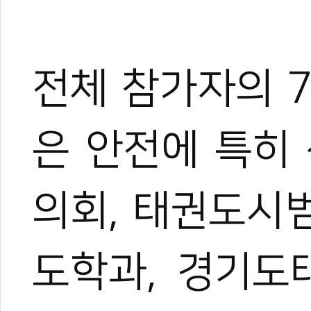
전체 참가자의 
은 안전에 특히
한혜진
의회, 태권도시
태권도 경기인 출신의 태권도
트 KOICA 국제협력요원으
며, 20여 년간 65개국 30
장 중심의 심층 취재를 이어
도학과, 경기도
작, 대회 중계방송 캐스터, 
텐츠를 다각화해 온 전문가로
과 콘텐츠 제작 및 홍보 마