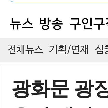
0
뉴스
방송
구인구
전체뉴스
기획/연재
심
광화문 광장