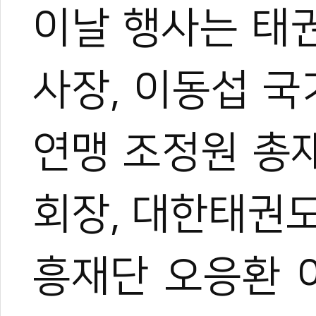
이날 행사는 태
#국기태권도
#태권도한마음대축제
#광화문광장
#기네스북
사장, 이동섭 
연맹 조정원 총
회장, 대한태권
0
0
흥재단 오응환 