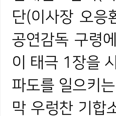
단(이사장 오응
공연감독 구령에
이 태극 1장을 
파도를 일으키는
막 우렁찬 기합