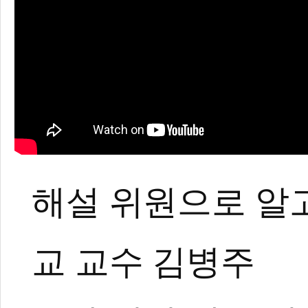
해설 위원으로 알
권영기
교 교수 김병주
무카스미디어 기자.
태권도 경기인 출신, 태권도