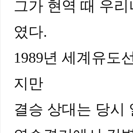
그가 현역 때 우
킥복싱, 주짓수, 합기도 수
무술인의 마음을 경험으로 
였다.
1989년 세계유
지만
결승 상대는 당시 