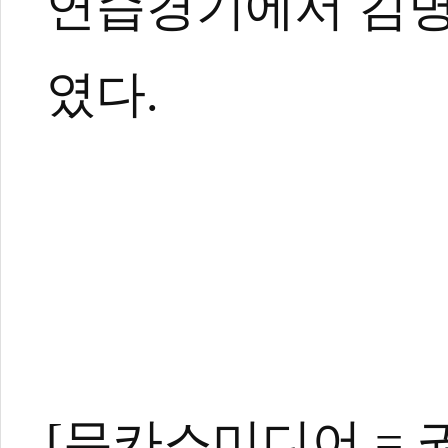
연습경기에서 김병
였다.
관련 뉴스
무예 석학 한자리.
[무카스미디어 = 
[레전드리턴즈3]