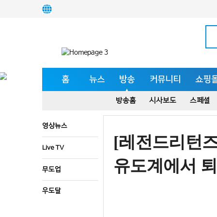
홈
뉴스
방송
커뮤니티
쇼핑
방송홈
시사보도
스페셜
영상뉴스
[레전드리턴즈2
Live TV
유도계에서 
무도업
우도달