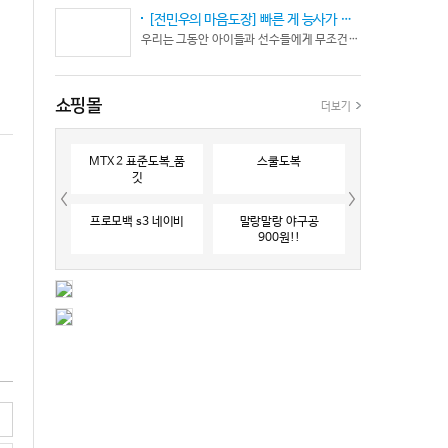
[전민우의 마음도장] 빠른 게 능사가 아니다… 엘리트 선수의 '기다림'
우리는 그동안 아이들과 선수들에게 무조건 “빨리 반응하라”고 다그치기만 했던 것은 아닐까? 진정한 탁월함은 단순히 근육의 수축 속도가 빠른 데서 오지 않는다. 복잡하고 긴박한 1대 1 격투 상황 속에서 ‘언제 멈추고, 언제 폭발할 것인가’를 통제하는 타이밍 조절 능력과 상황 인식(Situational Awareness)에서 온다.
쇼핑몰
더보기
MTX 2 표준도복_품
스쿨도복
깃
프로모백 s3 네이비
말랑말랑 야구공
900원!!