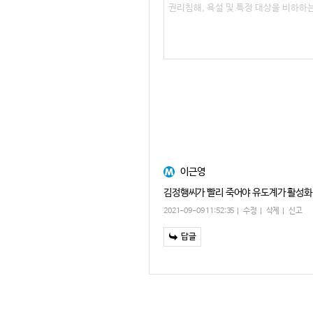
이근영
김정행씨가 빨리 죽어야 유도계가 활성화 
2021-09-09 11:52:35
수정
삭제
신고
답글