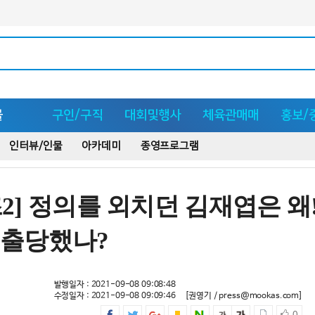
몰
구인/구직
대회및행사
체육관매매
홍보/
인터뷰/인물
아카데미
종영프로그램
] 정의를 외치던 김재엽은 왜
퇴출당했나?
발행일자 : 2021-09-08 09:08:48
수정일자 : 2021-09-08 09:09:46
[권영기 / press@mookas.com]