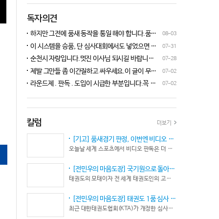
독자의견
하지만 그전에 품새 동작을 통일 해야 합니다.품새
08-03
심판 교육에 여러번 참석 했었는데, 강사 마다 동작
이 시스템을 승품, 단 심사대회에서도 넣었으면 좋
07-31
이 다른데 이래 가지고는 심판들이 제대로 판단을
겠네요.심사위원들이 일부러 불합격시키고, 이 부
순천시 자랑입니다.멋진 이사님 되시길 바랍니다
07-28
할수가 없습니다.하루빨리 강사들이 함께 모여 동
분에 대해서 협회 사무국에 문의하면 카메라 촬영은
^^♡
작을 통일 시켜야지 안그러면 항상 분쟁이 생깁니
제발 그만들 좀 이간질하고 싸우세요.이 글이 무엇
07-02
했는데, 번복이 안된답니다.ㅋㅋㅋㅋㅋ 심사위원들
다.
이 문제인가요?무엇을 얘기하려는지 의도가 무엇
눈이 전부 달라서, 이렇다, 저렇다 말을 할수가 없다
라운드제 . 판독 . 도입이 시급한 부분입니다.꼭 승
07-02
인지품새 발전을 위해 좋은 경기 문화를 위해 다 같
네요. 이렇게 허술한 시스템이 과연 국가 예산을 지
인이 되어 피 땀 흘려 노력하는 선수.코치들이 정정
이 노력해 보자는 그런 글 같은데품새 얘기 하는데
원 받는 태권도인가 싶습니다.
당당하게 결과를 받아 드리도록 만들어야 하며심판
왜 갑자기 심판 가오 얘기에 핑크색 옷 얘기 같은 비
또한 징계 등으로 자존심 상하는 일들이 없어야 하
하 발언에......답답하시니 그러시겠지만 태권도
고 다른 생각 없이 오로지 품새 판정에만 집중 하도
칼럼
더보기
"도" 는 지키시며 발언하세요.심판들 또한 이런 말
록 개선이 되어야 합니다.
나오지 않도록 자존심 상하지 않도록 부단히 노력해
[기고] 품새경기 판정, 이번엔 비디오 판독이다… 더 이상 미룰 수 없다
야 함은 확실합니다.부끄러운 일 들이 없도록 해야
오늘날 세계 스포츠에서 비디오 판독은 더 이상 선택이 아니다. 선수의 땀과 노력, 경기 결과의 공정성을 지키기 위한 최소한의 안전장치이자 국제 스포츠의 보편적인 기준이 됐다.
할 것입니다.그리고 같은 심판 동료들 또한 제발 안
좋게만 보지 말고 잘하는 건 잘한다고 인정해주고
[전민우의 마음도장] 국기원으로 돌아온 한마당… 그 안에서 마주하는 '도장(道場)의 본질’
못하는 건 고치도록 해주셔야지어떠한 글인지 파악
태권도의 모태이자 전 세계 태권도인의 고향, 국기원 도장 위에 다시 뜨거운 기합 소리가 웅장하게 울려 퍼질 예정이다. 오랜만에 국기원에서 펼쳐지는 이번 세계태권도한마당은 단순한 대회 개최를 넘어 국경과 인종, 세대를 넘어 하나의 마음으로 모인 전 세계 태권도인들의 가슴속에 묵직한 설렘과 숭고한 감회를 불러일으킨다.
도 못하고 일방적으로 나쁘게 표현하는 글은 보기가
좋지 않습니다.
[전민우의 마음도장] 태권도 1품 심사 완화... 문턱은 낮아졌지만, 계단은 더욱 가팔라졌다!
최근 대한태권도협회(KTA)가 개정한 심사시행 규정이 도장가에 화두를 던지고 있다. 저연령 1품(단) 심사 시 지정 품새의 추첨 범위와 시기를 완화해 각 시도협회가 사실상 태극 1장부터 5장까지로 지정을 축소할 수 있는 제도적 근거를 마련했다.