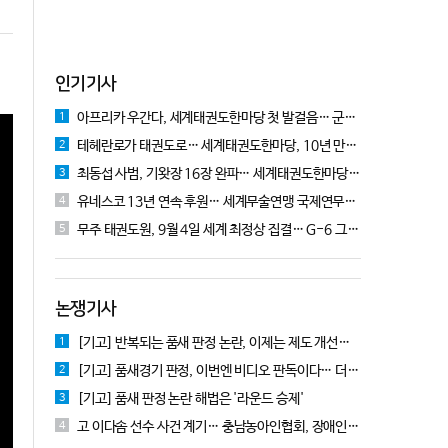
인기기사
아프리카 우간다, 세계태권도한마당 첫 발걸음… 군의관 콘데 "잊지 못할 경험"
1
테헤란로가 태권도로… 세계태권도한마당, 10년 만에 국기원서 개막!
2
최동섭 사범, 기왓장 16장 완파… 세계태권도한마당 주먹격파 우승
3
유네스코 13년 연속 후원… 세계무술연맹 국제연무대회 10월 충주서 개막
4
무주 태권도원, 9월 4일 세계 최정상 집결… G-6 그랑프리 시리즈 개막
5
논쟁기사
[기고] 반복되는 품새 판정 논란, 이제는 제도 개선을 논의할 때!
1
[기고] 품새경기 판정, 이번엔 비디오 판독이다… 더 이상 미룰 수 없다
2
[기고] 품새 판정 논란 해법은 '라운드 승제'
3
고 이다솜 선수 사건 계기… 충남농아인협회, 장애인체육 제도개선 9개 정책 제안
4