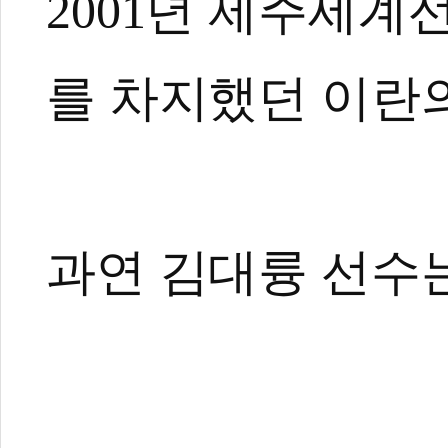
2001년 제주세계
[레전드 리턴즈3
[레전드리턴즈3]
[레전드리턴즈3]
를 차지했던 이란의
[레전드리턴즈3] 
과연 김대륭 선수