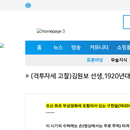
홈
뉴스
방송
커뮤니티
쇼핑
토론마당
무술지식
(격투자세 고찰)김원보 선생,1920년
조선 최초 무성영화에 포함되어 있는 구한말(1920
----- 
이 시기의 수박에는 손(영상에서는 주로 주먹) 타격