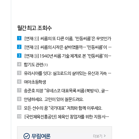
월간최고 조회수
[연재 ①] 씨름의 또 다른 이름, ‘민둥씨름’은 무엇인가
1
[연재 ②] 씨름의 시작은 샅바였을까…‘민둥씨름’이 먼저였다는 근거들
2
[연재 ③]1940년 씨름 기술 체계로 본 ‘민둥씨름’의 실체
3
합기도 관련
4
(1)
유라시아를 잇다: 실크로드의 살아있는 유산과 지속 가능한 씨름 전승, UN 고위급회담 사이드이벤트
5
여아초등학생
6
송준호 의장 “유네스코 대표목록 씨름(북방식), 글로벌 네트워크 구축완료”
7
안녕하세요. 고민이 있어 질문드려요.
8
모든 선수의 꿈 "국가대표" 저희와 함께 이루세요.
9
[국민체육진흥공단] 체육인 창업자를 위한 지원 사업 소개합니다!
10
무림여론
더보기