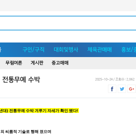
몰
구인/구직
대회및행사
체육관매매
홍보/
무림여론
게시판
중고매매
대 전통무예 수박
2025-10-24 / 조회수 : 2,062
년대) 전통무예 수박 겨루기 자세가 확인 됐다! 
 외 씨름적 기술로 행해 졌으며 