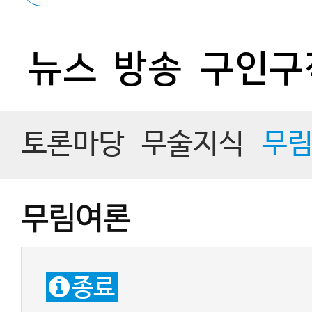
뉴스
방송
구인구
토론마당
무술지식
무
무림여론
종료