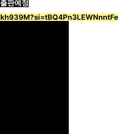
 출판예정
Mfkh939M?si=tBQ4Pn3LEWNnntFe