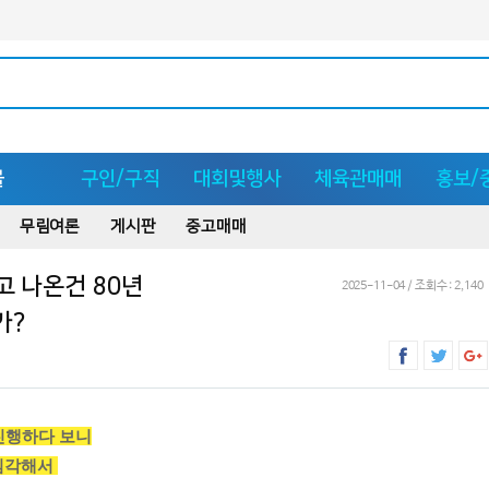
몰
구인/구직
대회및행사
체육관매매
홍보/
무림여론
게시판
중고매매
고 나온건 80년
2025-11-04 / 조회수 : 2,140
가?
 진행하다 보니
심각해서 