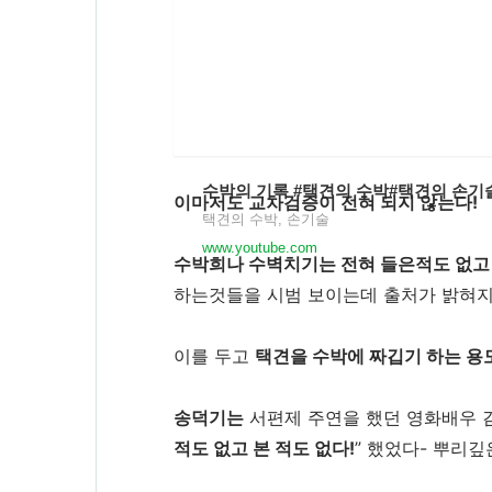
수박의 기록 #택견의 수박#택견의 손기
이마저도 교차검증이 전혀 되지 않는다!
택견의 수박, 손기술
www.youtube.com
수박희나 수벽치기는 전혀 들은적도 없고 
하는것들을 시범 보이는데 출처가 밝혀지
이를 두고 
택견을 수박에 짜깁기 하는 용도
송덕기는
 서편제 주연을 했던 영화배우 
적도 없고 본 적도 없다!
” 했었다- 뿌리깊