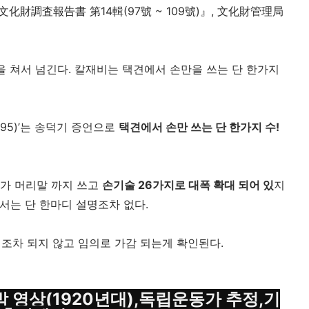
化財調査報告書 第14輯(97號 ~ 109號)』, 文化財管理局
 쳐서 넘긴다. 칼재비는 택견에서 손만을 쓰는 단 한가지
95)’는 송덕기 증언으로 
택견에서 손만 쓰는 단 한가지 수! 
가 머리말 까지 쓰고 
손기술 26가지로 대폭 확대 되어 있
지
해서는 단 한마디 설명조차 없다.
조차 되지 않고 임의로 가감 되는게 확인된다.
박 영상(1920년대),독립운동가 추정,기