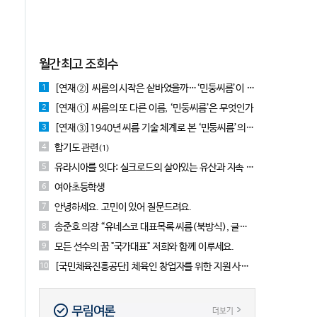
월간최고 조회수
[연재 ②] 씨름의 시작은 샅바였을까…‘민둥씨름’이 먼저였다는 근거들
1
[연재 ①] 씨름의 또 다른 이름, ‘민둥씨름’은 무엇인가
2
[연재 ③]1940년 씨름 기술 체계로 본 ‘민둥씨름’의 실체
3
합기도 관련
4
(1)
유라시아를 잇다: 실크로드의 살아있는 유산과 지속 가능한 씨름 전승, UN 고위급회담 사이드이벤트
5
여아초등학생
6
안녕하세요. 고민이 있어 질문드려요.
7
송준호 의장 “유네스코 대표목록 씨름(북방식), 글로벌 네트워크 구축완료”
8
모든 선수의 꿈 "국가대표" 저희와 함께 이루세요.
9
[국민체육진흥공단] 체육인 창업자를 위한 지원 사업 소개합니다!
10
무림여론
더보기