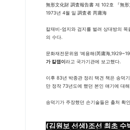
無形文化財 調査報告書 제 102호 『無形文
1973년 4월 일 調査者 芮庸海
칼재비-엄지와 검지를 벌려 상대방의 목을
의 수다.
문화재전문위원 ‘예용해(芮庸海,1929~19
가 칼잽이
라고 국가기관에 보고했다.
이후 83년 박종관 정리 택견 책은 송덕기
만 정작 73년도에 했던 본인 얘기에 대
송덕기가 주장했던 손기술들은 출처 확인
(김원보 선생)조선 최초 수