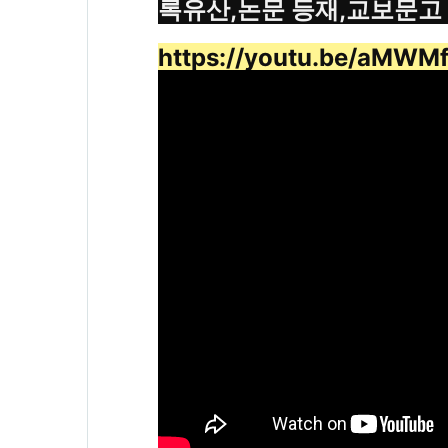
록유산,논문 등재,교보문고
https://youtu.be/aMW