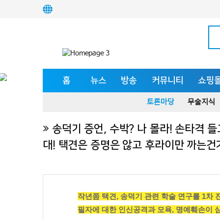
홈
뉴스
방송
커뮤니티
쇼핑
토론마당
무술지식
송덕기 증언, 수박? 나 몰라! 손타격 들
대! 택견은 증명은 않고 후라이만 까는건
작년쯤 택견, 송덕기 관련 학술 연구를 1차
필자에 대한 인신공격과 모욕, 명예훼손이 