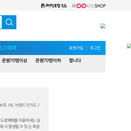
중고매매
회원가입
로그인
l
관원70명이상
관원70명이하
팝니다
호 1위, 브랜드 인지도 1
의 도장매매를 이끌어내는 길
 시 발생될 수 있 는 복잡