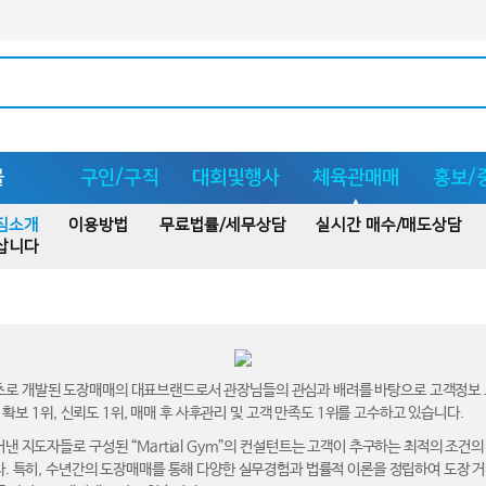
몰
구인/구직
대회및행사
체육관매매
홍보/
짐소개
이용방법
무료법률/세무상담
실시간 매수/매도상담
삽니다
내 최초로 개발된 도장매매의 대표브랜드로서 관장님들의 관심과 배려를 바탕으로 고객정보 보
인 확보 1위, 신뢰도 1위, 매매 후 사후관리 및 고객 만족도 1위를 고수하고 있습니다.
낸 지도자들로 구성된 “Martial Gym”의 컨설턴트는 고객이 추구하는 최적의 조건
. 특히, 수년간의 도장매매를 통해 다양한 실무경험과 법률적 이론을 정립하여 도장 거래