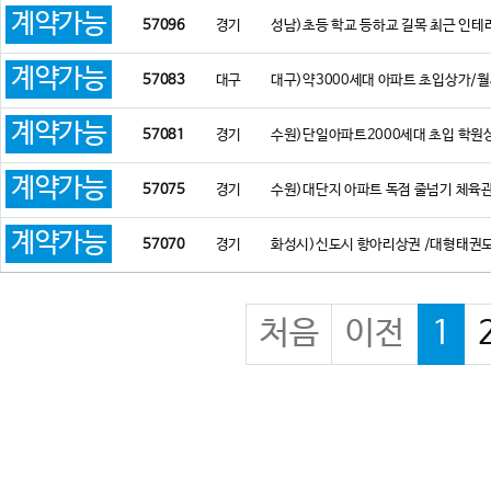
계약가능
57096
경기
성남)초등 학교 등하교 길목 최근 인
계약가능
57083
대구
대구)약3000세대 아파트 초입상가/월
계약가능
57081
경기
수원)단일아파트2000세대 초입 학원
계약가능
57075
경기
수원)대단지 아파트 독점 줄넘기 체육관
계약가능
57070
경기
화성시)신도시 항아리상권 /대형태권도
처음
이전
1