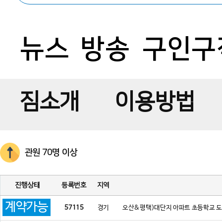
뉴스
방송
구인구
짐소개
이용방법
관원 70명 이상
진행상태
등록번호
지역
계약가능
57115
경기
오산&평택)대단지 아파트 초등학교 도