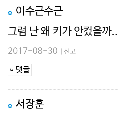
이수근수근
그럼 난 왜 키가 안컸을까..
2017-08-30
신고
댓글
서장훈