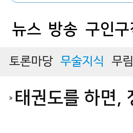
뉴스
방송
구인구
토론마당
무술지식
무
태권도를 하면, 