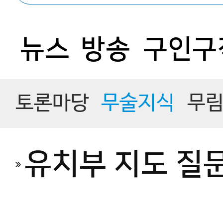
뉴스
방송
구인구
토론마당
무술지식
무
유치부 지도 질