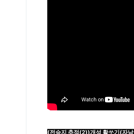
(전승지 추적(2))개성 활쏘기(자남