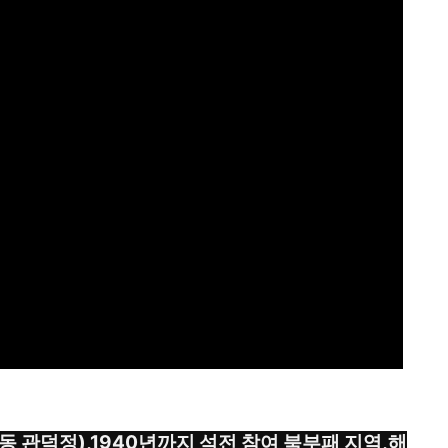
동 관덕정),1940년까지 석전 참여 북부패 지역,해