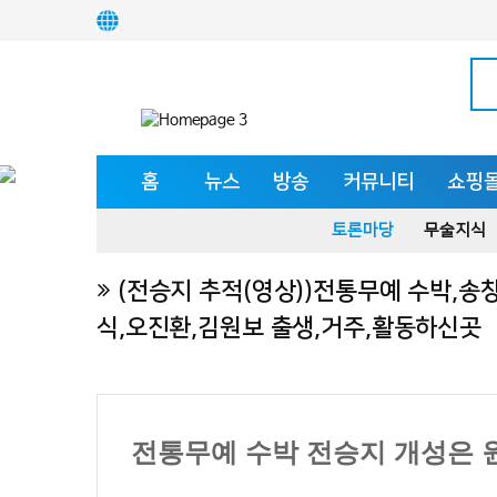
홈
뉴스
방송
커뮤니티
쇼핑
토론마당
무술지식
(전승지 추적(영상))전통무예 수박,송
식,오진환,김원보 출생,거주,활동하신곳
전통무예 수박 전승지 개성은 