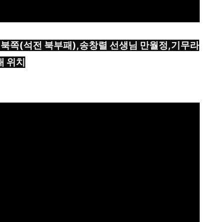
문 북쪽(석전 북부패),송창렬 선생님 만월정,기무라
내 위치