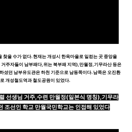
찾을 수가 없다. 현재는 개성시 한옥마을로 일컫는 곳 중앙을
래 거주자들이 남부패다,위는 북부패 지역),만월정,기무라산 등은
영하셨던 남부유도관은 하천 기준으로 남동쪽이다. 남쪽은 오진환
으로 개성철도역과 철도공원이 있었다.
창렬 선생님 거주,수련 만월정(일본식 명칭),기무라
던 조선인 학교 만월국민학교는 인접해 있었다