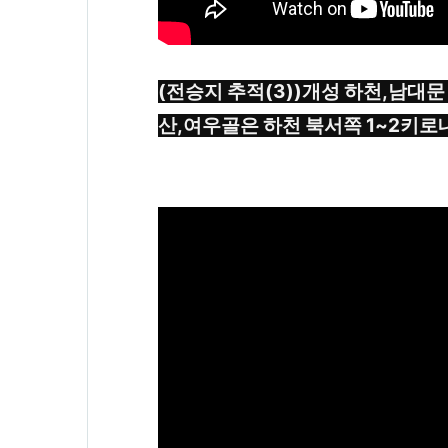
(전승지 추적(3))개성 하천,남대
산,여우골은 하천 북서쪽 1~2키로