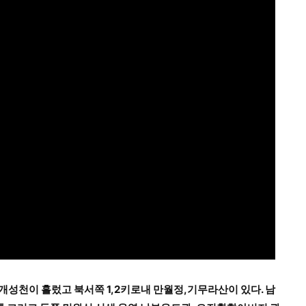
성천이 흘렀고 북서쪽 1,2키로내 만월정,기무라산이 있다. 남