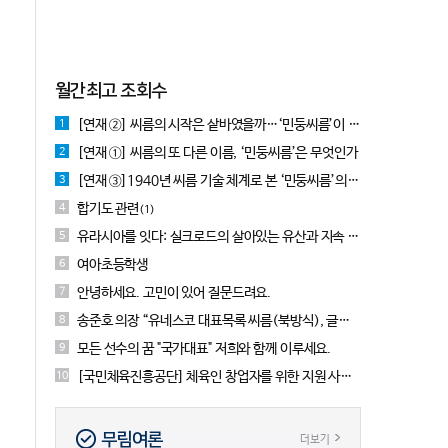
월간최고 조회수
[연재 ②] 씨름의 시작은 샅바였을까…‘민둥씨름’이 먼저였다는 근거들
1
[연재 ①] 씨름의 또 다른 이름, ‘민둥씨름’은 무엇인가
2
[연재 ③]1940년 씨름 기술 체계로 본 ‘민둥씨름’의 실체
3
합기도 관련
4
(1)
유라시아를 잇다: 실크로드의 살아있는 유산과 지속 가능한 씨름 전승, UN 고위급회담 사이드이벤트
5
여아초등학생
6
안녕하세요. 고민이 있어 질문드려요.
7
송준호 의장 “유네스코 대표목록 씨름(북방식), 글로벌 네트워크 구축완료”
8
모든 선수의 꿈 "국가대표" 저희와 함께 이루세요.
9
[국민체육진흥공단] 체육인 창업자를 위한 지원 사업 소개합니다!
10
무림여론
더보기