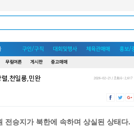
몰
구인/구직
대회및행사
체육관매매
홍보/
무림여론
게시판
중고매매
창렬,천일룡,민완
2026-02-21 / 조회수 : 2,617
원 전승지가 북한에 속하며 상실된 상태다.