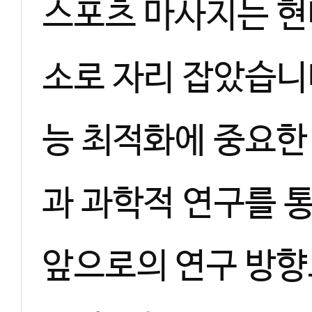
스포츠 마사지는 현
소로 자리 잡았습니다
능 최적화에 중요한
과 과학적 연구를 
앞으로의 연구 방향