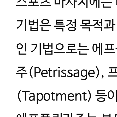
스포츠 마사지에는 
기법은 특정 목적과
인 기법으로는 에프플
주(Petrissage),
(Tapotment) 