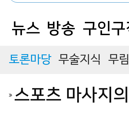
뉴스
방송
구인구
토론마당
무술지식
무
스포츠 마사지의