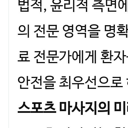
법적, 윤리적 측면
의 전문 영역을 명확
료 전문가에게 환자
안전을 최우선으로 
스포츠 마사지의 미