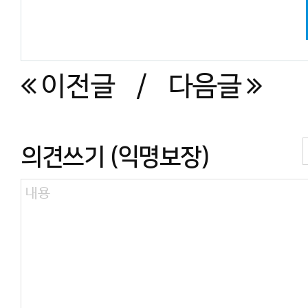
이전글
/
다음글
의견쓰기 (익명보장)