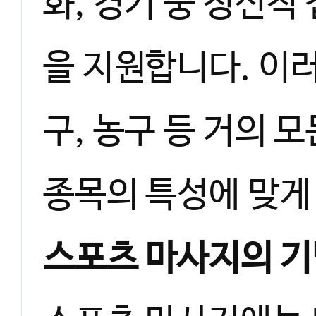
화, 경기 중 정신적
을 지원합니다. 이러
구, 농구 등 거의 
종목의 특성에 맞게
스포츠 마사지의 기