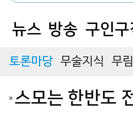
뉴스
방송
구인구
토론마당
무술지식
무
스모는 한반도 전