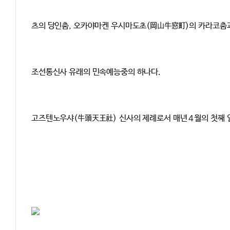
츠의 당인춤, 오카야마켄 우시마도초(岡山牛窓町)의 카라코춤과
조선통신사 유래의 민속예능중의 하나다.
고즈텐노우샤(牛頭天王社)
신사의 제례로서 매년４월의 첫째 