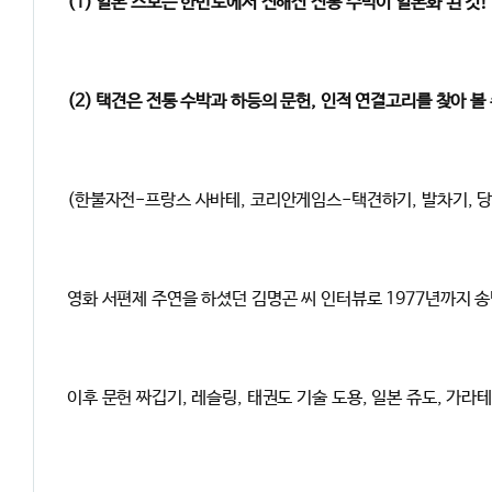
(1) 일본 스모는 한반도에서 전해진 전통 수박이 일본화 된 것!
(2) 택견은 전통 수박과 하등의 문헌, 인적 연결고리를 찾아 볼
(한불자전-프랑스 사바테, 코리안게임스-택견하기, 발차기, 당
영화 서편제 주연을 하셨던 김명곤 씨 인터뷰로 1977년까지 송
이후 문헌 짜깁기, 레슬링, 태권도 기술 도용, 일본 쥬도, 가라