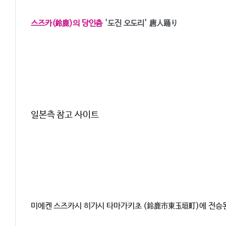
스즈카(鈴鹿)의 당인춤
'도진 오도리'
唐人踊り
일본측 참고 사이트
미에켄 스즈카시 히가시 타마가키초 (鈴鹿市東玉垣町)에 전승