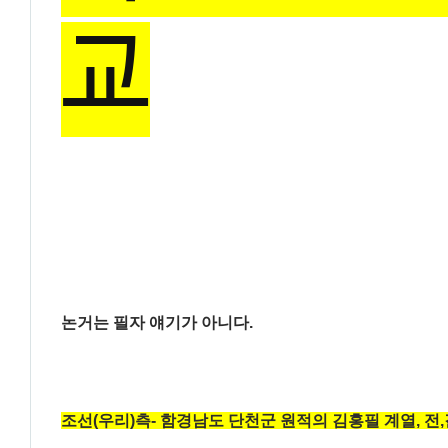
교
논거는 필자 얘기가 아니다.
조선(우리)측- 함경남도 단천군 원적의 김홍필 계열, 