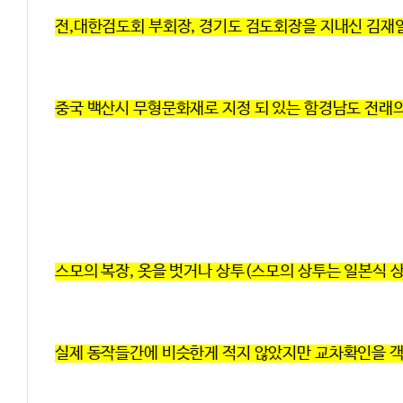
전,대한검도회 부회장, 경기도 검도회장을 지내신 김재일
중국 백산시 무형문화재로 지정 되 있는 함경남도 전래의
스모의 복장, 옷을 벗거나 상투(스모의 상투는 일본식 상
실제 동작들간에 비슷한게 적지 않았지만 교차확인을 객