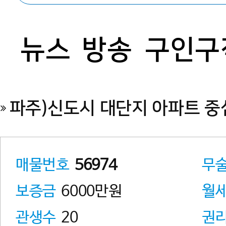
뉴스
방송
구인구
파주)신도시 대단지 아파트 중
매물번호
56974
무
보증금
6000만원
월
관생수
20
권