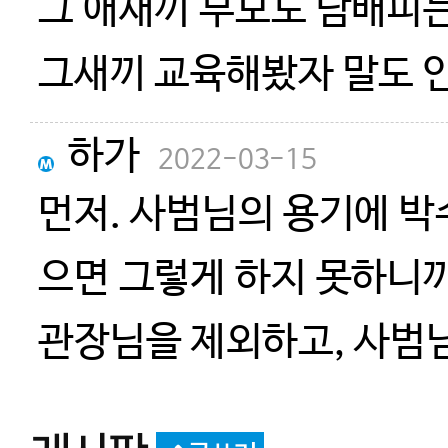
그 애새끼 부모도 담배피
그새끼 교육해봤자 말도
그 부모도 고마워하지도 않
하가
2022-03-15
관장 경험에 의한것임
먼저. 사범님의 용기에 
으면 그렇게 하지 못하니
관장님을 제외하고, 사범
펴보시면서 < 공감 > 대를