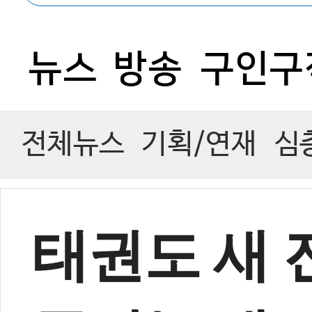
0
뉴스
방송
구인구
전체뉴스
기획/연재
심
태권도 새