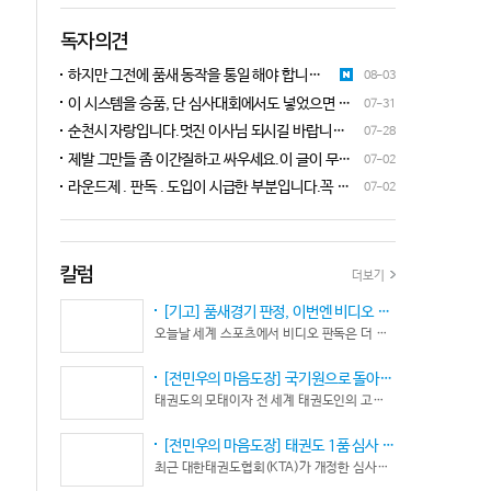
독자의견
하지만 그전에 품새 동작을 통일 해야 합니다.
08-03
품새 심판 교육에 여러번 참석 했었는데, 강사
이 시스템을 승품, 단 심사대회에서도 넣었으면 좋
07-31
마다 동작이 다른데 이래 가지고는 심판들이 제
겠네요.심사위원들이 일부러 불합격시키고, 이 부
순천시 자랑입니다.멋진 이사님 되시길 바랍니다
07-28
대로 판단을 할수가 없습니다.하루빨리 강사들
분에 대해서 협회 사무국에 문의하면 카메라 촬영은
^^♡
이 함께 모여 동작을 통일 시켜야지 안그러면
제발 그만들 좀 이간질하고 싸우세요.이 글이 무엇
07-02
했는데, 번복이 안된답니다.ㅋㅋㅋㅋㅋ 심사위원들
항상 분쟁이 생깁니다.
이 문제인가요?무엇을 얘기하려는지 의도가 무엇
눈이 전부 달라서, 이렇다, 저렇다 말을 할수가 없다
라운드제 . 판독 . 도입이 시급한 부분입니다.꼭 승
07-02
인지품새 발전을 위해 좋은 경기 문화를 위해 다 같
네요. 이렇게 허술한 시스템이 과연 국가 예산을 지
인이 되어 피 땀 흘려 노력하는 선수.코치들이 정정
이 노력해 보자는 그런 글 같은데품새 얘기 하는데
원 받는 태권도인가 싶습니다.
당당하게 결과를 받아 드리도록 만들어야 하며심판
왜 갑자기 심판 가오 얘기에 핑크색 옷 얘기 같은 비
또한 징계 등으로 자존심 상하는 일들이 없어야 하
하 발언에......답답하시니 그러시겠지만 태권도
고 다른 생각 없이 오로지 품새 판정에만 집중 하도
칼럼
더보기
"도" 는 지키시며 발언하세요.심판들 또한 이런 말
록 개선이 되어야 합니다.
나오지 않도록 자존심 상하지 않도록 부단히 노력해
[기고] 품새경기 판정, 이번엔 비디오 판독이다… 더 이상 미룰 수 없다
야 함은 확실합니다.부끄러운 일 들이 없도록 해야
오늘날 세계 스포츠에서 비디오 판독은 더 이상 선택이 아니다. 선수의 땀과 노력, 경기 결과의 공정성을 지키기 위한 최소한의 안전장치이자 국제 스포츠의 보편적인 기준이 됐다.
할 것입니다.그리고 같은 심판 동료들 또한 제발 안
좋게만 보지 말고 잘하는 건 잘한다고 인정해주고
[전민우의 마음도장] 국기원으로 돌아온 한마당… 그 안에서 마주하는 '도장(道場)의 본질’
못하는 건 고치도록 해주셔야지어떠한 글인지 파악
태권도의 모태이자 전 세계 태권도인의 고향, 국기원 도장 위에 다시 뜨거운 기합 소리가 웅장하게 울려 퍼질 예정이다. 오랜만에 국기원에서 펼쳐지는 이번 세계태권도한마당은 단순한 대회 개최를 넘어 국경과 인종, 세대를 넘어 하나의 마음으로 모인 전 세계 태권도인들의 가슴속에 묵직한 설렘과 숭고한 감회를 불러일으킨다.
도 못하고 일방적으로 나쁘게 표현하는 글은 보기가
좋지 않습니다.
[전민우의 마음도장] 태권도 1품 심사 완화... 문턱은 낮아졌지만, 계단은 더욱 가팔라졌다!
최근 대한태권도협회(KTA)가 개정한 심사시행 규정이 도장가에 화두를 던지고 있다. 저연령 1품(단) 심사 시 지정 품새의 추첨 범위와 시기를 완화해 각 시도협회가 사실상 태극 1장부터 5장까지로 지정을 축소할 수 있는 제도적 근거를 마련했다.