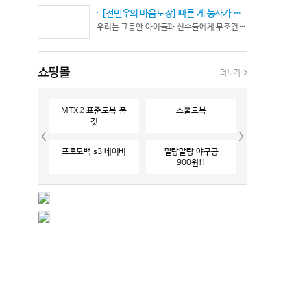
[전민우의 마음도장] 빠른 게 능사가 아니다… 엘리트 선수의 '기다림'
우리는 그동안 아이들과 선수들에게 무조건 “빨리 반응하라”고 다그치기만 했던 것은 아닐까? 진정한 탁월함은 단순히 근육의 수축 속도가 빠른 데서 오지 않는다. 복잡하고 긴박한 1대 1 격투 상황 속에서 ‘언제 멈추고, 언제 폭발할 것인가’를 통제하는 타이밍 조절 능력과 상황 인식(Situational Awareness)에서 온다.
쇼핑몰
더보기
MTX 2 표준도복_품
스쿨도복
깃
프로모백 s3 네이비
말랑말랑 야구공
900원!!