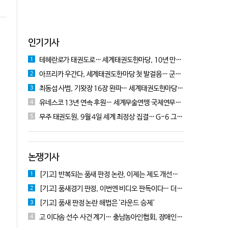
인기기사
테헤란로가 태권도로… 세계태권도한마당, 10년 만에 국기원서 개막!
1
아프리카 우간다, 세계태권도한마당 첫 발걸음… 군의관 콘데 "잊지 못할 경험"
2
최동섭 사범, 기왓장 16장 완파… 세계태권도한마당 주먹격파 우승
3
유네스코 13년 연속 후원… 세계무술연맹 국제연무대회 10월 충주서 개막
4
무주 태권도원, 9월 4일 세계 최정상 집결… G-6 그랑프리 시리즈 개막
5
논쟁기사
[기고] 반복되는 품새 판정 논란, 이제는 제도 개선을 논의할 때!
1
[기고] 품새경기 판정, 이번엔 비디오 판독이다… 더 이상 미룰 수 없다
2
[기고] 품새 판정 논란 해법은 '라운드 승제'
3
고 이다솜 선수 사건 계기… 충남농아인협회, 장애인체육 제도개선 9개 정책 제안
4