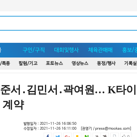
몰
구인/구직
대회및행사
체육관매매
홍보/
/특종
칼럼/기고
포토뉴스
영상뉴스
동정/행사
기록실
준서․김민서․곽여원… K타이
 계약
발행일자 : 2021-11-26 16:06:50
수정일자 : 2021-11-26 16:11:00
[권영기 / press@mookas.com]