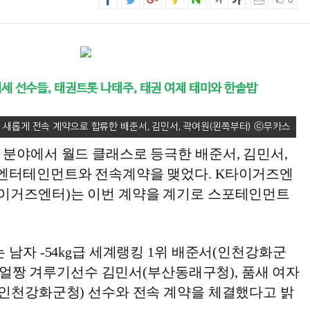
0
세 선수들, 태권트롯 나태주, 태권 여제 태미와 한솥밥
새롭게 전속 계약으로 합류한 배준서, 김민서, 곽여원(왼쪽부터)
 분야에서 월드 클래스로 등극한 배준서, 김민서,
엔터테인먼트와 전속계약을 맺었다. K타이거즈엔
이거즈엔터)는 이번 계약을 계기로 스포테인먼트
 남자 -54kg급 세계랭킹 1위 배준서(인천강화군
급의 얼짱 겨루기선수 김민서(부산동래구청), 품새 여자
(인천강화군청) 선수와 전속 계약을 체결했다고 밝