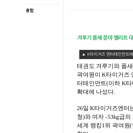
종합
겨루기 품새 분야 엘리트 대
K타이거즈 엔터테인먼트에 
태권도 겨루기와 품새
곽여원이 K타이거즈 
터테인먼트(이하 K타
확대에 나섰다.
26일 K타이거즈엔터는
청)와 여자 -53kg
세계 랭킹1위 곽여원