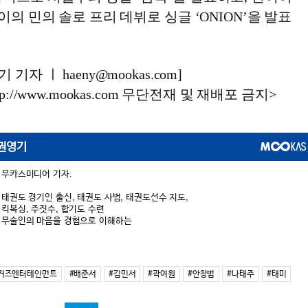
이의 민의 솔로 프리 데뷔로 싱글 ‘ONION’을 발표
기자 ㅣ haeny@mookas.com]
://www.mookas.com 무단전재 및 재배포 금지>
권영기
무카스미디어 기자.
태권도 경기인 출신, 태권도 사범, 태권도선수 지도,
킥복싱, 주짓수, 합기도 수련
무술인의 마음을 경험으로 이해하는
이거즈엔터테인먼트
#배준서
#김민서
#곽여원
#안창범
#나태주
#태미