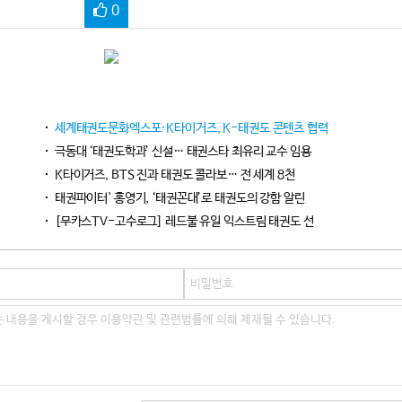
0
세계태권도문화엑스포·K타이거즈, K-태권도 콘텐츠 협력
극동대 ‘태권도학과’ 신설… 태권스타 최유리 교수 임용
K타이거즈, BTS 진과 태권도 콜라보… 전 세계 8천
태권파이터' 홍영기, ‘태권꼰대’로 태권도의 강함 알린
[무카스TV-고수로그] 레드불 유일 익스트림 태권도 선