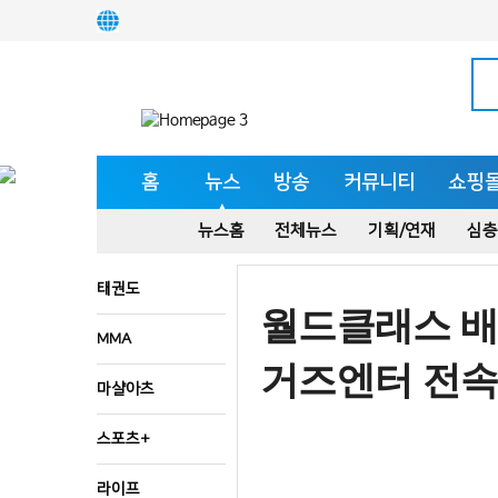
홈
뉴스
방송
커뮤니티
쇼핑
뉴스홈
전체뉴스
기획/연재
심층
태권도
월드클래스 배
MMA
거즈엔터 전속
마샬아츠
스포츠+
라이프