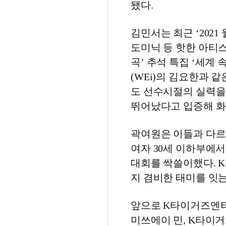
됐다.
김민서는 최근 ‘2021
도미닉 등 핫한 아티스
곡’ 추석 특집 ‘세계
(WEi)의 김요한과 
도 선수시절의 실력을
뛰어났다고 입증해 화제
곽여원은 이들과 다르
여자 30세 이하부에
대회를 싹쓸이했다. 
지 겸비한 태미를 잇는
앞으로 K타이거즈엔터는
미쓰에이 민, K타이