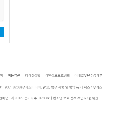
기
의
이용약관
엠캐쉬정책
개인정보보호정책
이메일무단수집거부
31-937-8208(무카스미디어, 광고, 업무 제휴 및 협약 등) | 팩스 : 무카스
판매업 : 제2016-경기파주-0783호 | 청소년 보호 정책 책임자: 한혜진