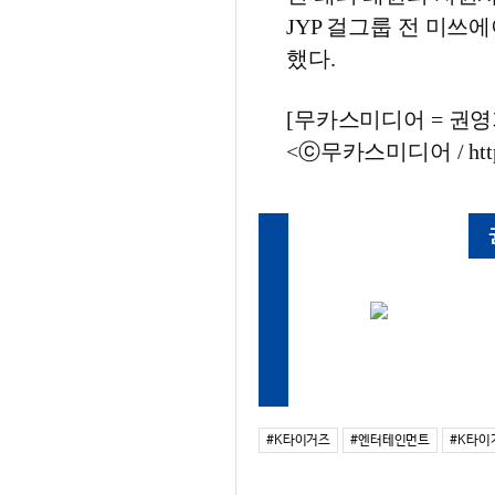
JYP 걸그룹 전 미쓰에
했다.
[무카스미디어 = 권영기 
<ⓒ무카스미디어 / http
#K타이거즈
#엔터테인먼트
#K타