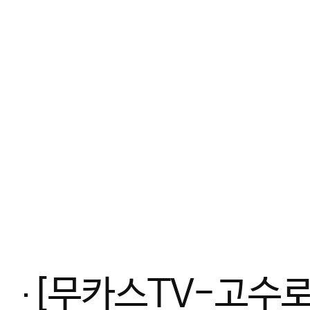
[무카스TV-고수로그] 격투기 챔피언 만