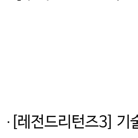
[레전드리턴즈3] 기술유도 일본, 우월 피지컬 유럽을 이기는 방법_최초 여자유도 국대 감