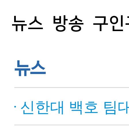
뉴스
방송
구인
뉴스
신한대 백호 팀대항 우승으