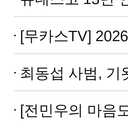
[무카스TV] 202
최동섭 사범, 기왓장 16
[전민우의 마음도장] 국기원으로 돌