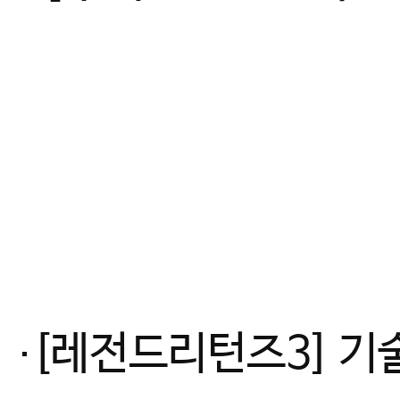
[레전드리턴즈3] 기술유도 일본, 우월 피지컬 유럽을 이기는 방법_최초 여자유도 국대 감