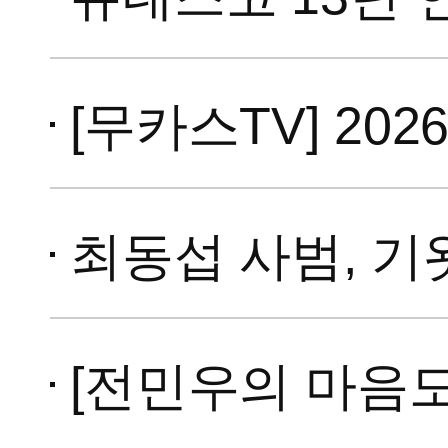
[무카스TV] 202
최동섭 사범, 기왓장 16
[전민우의 마음도장] 국기원으로 돌