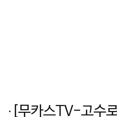
[무카스TV-고수로그] 격투기 챔피언 만