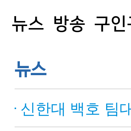
뉴스
방송
구인
뉴스
신한대 백호 팀대항 우승으