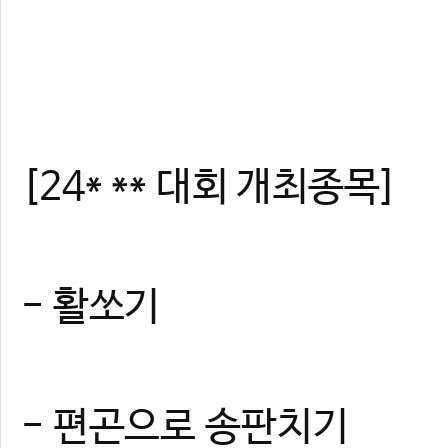
[24* ** 대회 개최종목]
- 활쏘기
- 편곤으로 송판치기