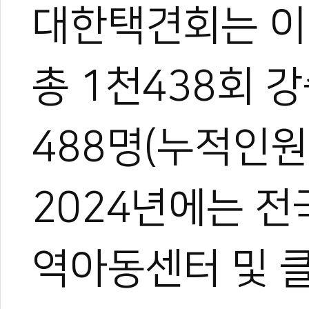
대한택견회는 이
총 1천438회 
488명(누적인원
2024년에는 전
0
역아동센터 및 클
#택견
#대한택견회
#여성택견
#여학생스포츠교실
#대한체육회