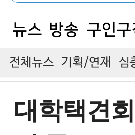
0
뉴스
방송
구인구
전체뉴스
기획/연재
심
대학택견회