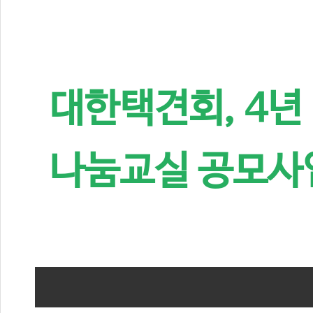
대한택견회, 4년
나눔교실 공모사