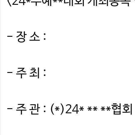
<24*무예**대회 개최종목
- 장 소 :
- 주 최 :
- 주 관 : (*)24* ** **협회