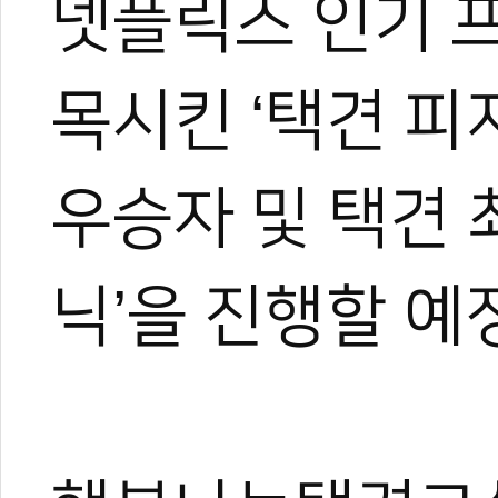
넷플릭스 인기 프
목시킨 ‘택견 피지
우승자 및 택견 
닉’을 진행할 예