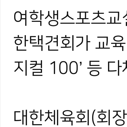
여학생스포츠교실
한택견회가 교육
지컬 100’ 등
대한체육회(회장