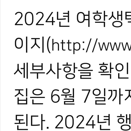
2024년 여학
이지(
http://www
세부사항을 확인할
관련 뉴스
용인대 '박재용',
집은 6월 7일까
대한택견회장에 오
2024 가족 무예캠
엘리트 택견 대통
된다. 2024년
[무카스TV-고수