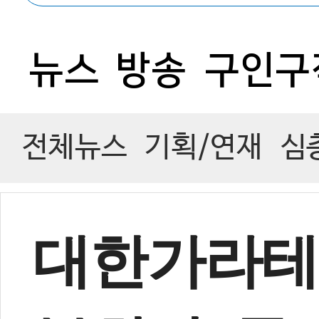
0
뉴스
방송
구인구
전체뉴스
기획/연재
심
대한가라테