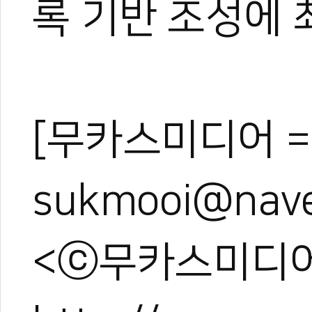
한국 가라테, 동아
록 기반 조성에 
황태연, 세계가라
세계가라테선수권 
[무카스미디어 =
sukmooi@nave
<ⓒ무카스미디어