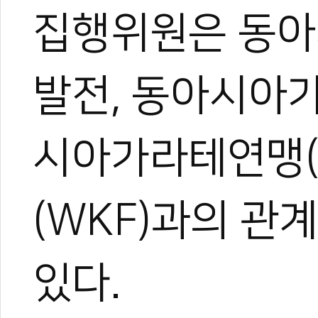
집행위원은 동아
발전, 동아시아
권석무 기자
시아가라테연맹(
무카스미디어 MMA, 주짓수
브라질리언 주짓수, MMA,
링 등 다양한 무예 수련.
사람 몸을 공부하기 위해 
(WKF)과의 관
무예 고문헌 수집 및 번역 
있다.