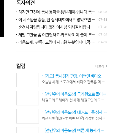
독자의견
하지만 그전에 품새 동작을 통일 해야 합니다.품새
08-03
심판 교육에 여러번 참석 했었는데, 강사 마다 동작
이 시스템을 승품, 단 심사대회에서도 넣었으면 좋
07-31
이 다른데 이래 가지고는 심판들이 제대로 판단을
겠네요.심사위원들이 일부러 불합격시키고, 이 부
순천시 자랑입니다.멋진 이사님 되시길 바랍니다
07-28
할수가 없습니다.하루빨리 강사들이 함께 모여 동
분에 대해서 협회 사무국에 문의하면 카메라 촬영은
^^♡
작을 통일 시켜야지 안그러면 항상 분쟁이 생깁니
제발 그만들 좀 이간질하고 싸우세요.이 글이 무엇
07-02
했는데, 번복이 안된답니다.ㅋㅋㅋㅋㅋ 심사위원들
다.
이 문제인가요?무엇을 얘기하려는지 의도가 무엇
눈이 전부 달라서, 이렇다, 저렇다 말을 할수가 없다
라운드제 . 판독 . 도입이 시급한 부분입니다.꼭 승
07-02
인지품새 발전을 위해 좋은 경기 문화를 위해 다 같
네요. 이렇게 허술한 시스템이 과연 국가 예산을 지
인이 되어 피 땀 흘려 노력하는 선수.코치들이 정정
이 노력해 보자는 그런 글 같은데품새 얘기 하는데
원 받는 태권도인가 싶습니다.
당당하게 결과를 받아 드리도록 만들어야 하며심판
왜 갑자기 심판 가오 얘기에 핑크색 옷 얘기 같은 비
또한 징계 등으로 자존심 상하는 일들이 없어야 하
하 발언에......답답하시니 그러시겠지만 태권도
고 다른 생각 없이 오로지 품새 판정에만 집중 하도
칼럼
더보기
"도" 는 지키시며 발언하세요.심판들 또한 이런 말
록 개선이 되어야 합니다.
나오지 않도록 자존심 상하지 않도록 부단히 노력해
[기고] 품새경기 판정, 이번엔 비디오 판독이다… 더 이상 미룰 수 없다
야 함은 확실합니다.부끄러운 일 들이 없도록 해야
오늘날 세계 스포츠에서 비디오 판독은 더 이상 선택이 아니다. 선수의 땀과 노력, 경기 결과의 공정성을 지키기 위한 최소한의 안전장치이자 국제 스포츠의 보편적인 기준이 됐다.
할 것입니다.그리고 같은 심판 동료들 또한 제발 안
좋게만 보지 말고 잘하는 건 잘한다고 인정해주고
[전민우의 마음도장] 국기원으로 돌아온 한마당… 그 안에서 마주하는 '도장(道場)의 본질’
못하는 건 고치도록 해주셔야지어떠한 글인지 파악
태권도의 모태이자 전 세계 태권도인의 고향, 국기원 도장 위에 다시 뜨거운 기합 소리가 웅장하게 울려 퍼질 예정이다. 오랜만에 국기원에서 펼쳐지는 이번 세계태권도한마당은 단순한 대회 개최를 넘어 국경과 인종, 세대를 넘어 하나의 마음으로 모인 전 세계 태권도인들의 가슴속에 묵직한 설렘과 숭고한 감회를 불러일으킨다.
도 못하고 일방적으로 나쁘게 표현하는 글은 보기가
좋지 않습니다.
[전민우의 마음도장] 태권도 1품 심사 완화... 문턱은 낮아졌지만, 계단은 더욱 가팔라졌다!
최근 대한태권도협회(KTA)가 개정한 심사시행 규정이 도장가에 화두를 던지고 있다. 저연령 1품(단) 심사 시 지정 품새의 추첨 범위와 시기를 완화해 각 시도협회가 사실상 태극 1장부터 5장까지로 지정을 축소할 수 있는 제도적 근거를 마련했다.
[전민우의 마음도장] 빠른 게 능사가 아니다… 엘리트 선수의 '기다림'