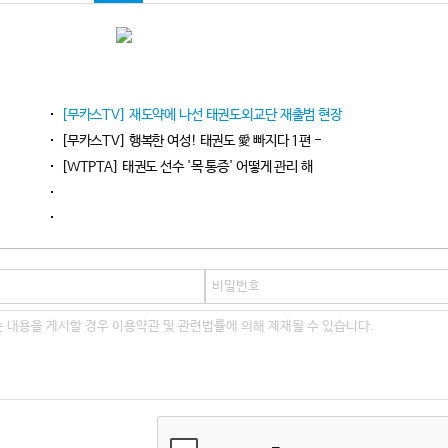
[무카스TV] 재도약에 나선 태권도외교단 재출범 현장
[무카스TV] 행복한 여성! 태권도 愛 빠지다 1편 -
[WTPTA] 태권도 선수 '목 통증' 어떻게 관리 해