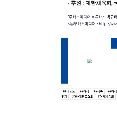
- 후원 : 대한체육회
[무카스미디어 = 무카스 박규태 P
<ⓒ무카스미디어 / http://w
##태권도
##여성
##행복
##여
무원
#대한태권도협회
#대한체육회