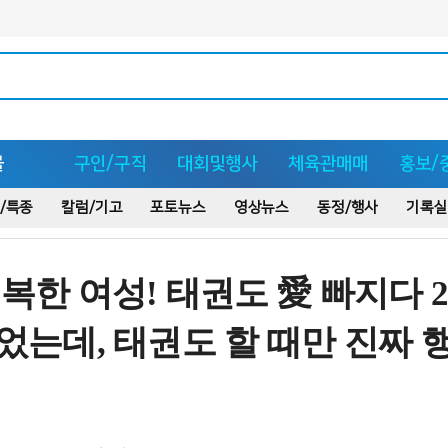
몰
구인/구직
대회및행사
체육관매매
홍보/
/특종
칼럼/기고
포토뉴스
영상뉴스
동정/행사
기록실
행복한 여성! 태권도 愛 빠지다 
없었는데, 태권도 할 때만 진짜 