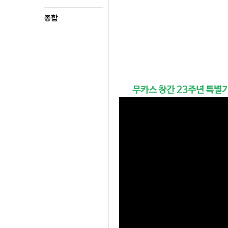
종합
무카스 창간 23주년 특별기