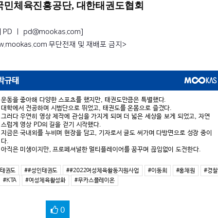
, 국민체육진흥공단, 대한태권도협회
D ㅣ pd@mookas.com]
ww.mookas.com 무단전재 및 재배포 금지>
박규태
운동을 좋아해 다양한 스포츠를 했지만, 태권도만큼은 특별했다.
대학에서 전공하며 시범단으로 뛰었고, 태권도를 온몸으로 즐겼다.
그러다 우연히 영상 제작에 관심을 가지게 되며 더 넓은 세상을 보게 되었고, 자연
스럽게 영상 PD의 길을 걷기 시작했다.
지금은 국내외를 누비며 현장을 담고, 기자로서 글도 써가며 다방면으로 성장 중이
다.
아직은 미생이지만, 프로페셔널한 멀티플레이어를 꿈꾸며 끊임없이 도전한다.
성태권도
##성인태권도
##2022여성체육활동지원사업
#이동희
#홍채원
#경
#KTA
#여성체육활성화
#무카스플레이온
0