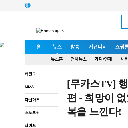
홈
뉴스
방송
커뮤니티
쇼핑
뉴스홈
전체뉴스
기획/연재
심층
태권도
[무카스TV] 
MMA
편 - 희망이 
마샬아츠
복을 느낀다!
스포츠+
라이프