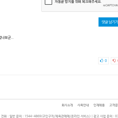
자동글 방지를 위해 체크해주세요.
댓글 남기
나보군...
0
회사소개
사옥안내
인재채용
고객문
 전화 : 일반 문의 : 1544-4869(구인구직/체육관매매/온라인 서비스) | 광고 사업 문의 : 0