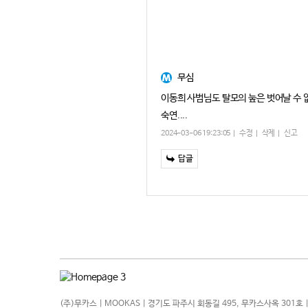
무심
이동희 사범님도 탈모의 눞은 벗어날 수 없
숙연....
2024-03-06 19:23:05
수정
삭제
신고
답글
(주)무카스 | MOOKAS | 경기도 파주시 회동길 495, 무카스사옥 301호 |