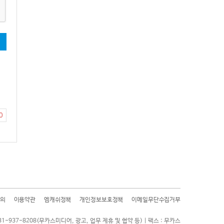
기
0
의
이용약관
엠캐쉬정책
개인정보보호정책
이메일무단수집거부
31-937-8208(무카스미디어, 광고, 업무 제휴 및 협약 등) | 팩스 : 무카스