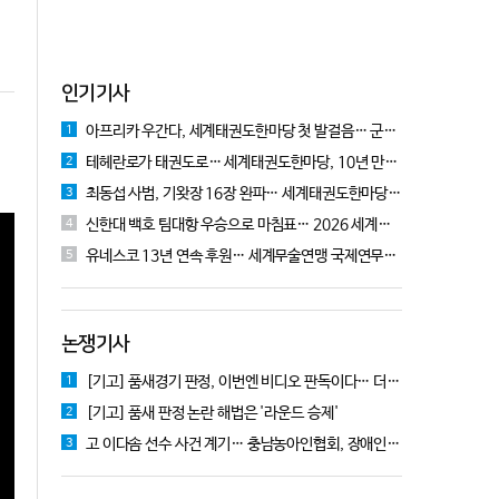
인기기사
아프리카 우간다, 세계태권도한마당 첫 발걸음… 군의관 콘데 "잊지 못할 경험"
1
테헤란로가 태권도로… 세계태권도한마당, 10년 만에 국기원서 개막!
2
최동섭 사범, 기왓장 16장 완파… 세계태권도한마당 주먹격파 우승
3
신한대 백호 팀대항 우승으로 마침표… 2026 세계태권도한마당 폐막
4
유네스코 13년 연속 후원… 세계무술연맹 국제연무대회 10월 충주서 개막
5
논쟁기사
[기고] 품새경기 판정, 이번엔 비디오 판독이다… 더 이상 미룰 수 없다
1
[기고] 품새 판정 논란 해법은 '라운드 승제'
2
고 이다솜 선수 사건 계기… 충남농아인협회, 장애인체육 제도개선 9개 정책 제안
3