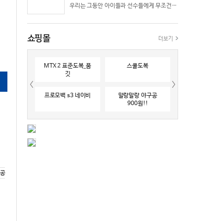
우리는 그동안 아이들과 선수들에게 무조건 “빨리 반응하라”고 다그치기만 했던 것은 아닐까? 진정한 탁월함은 단순히 근육의 수축 속도가 빠른 데서 오지 않는다. 복잡하고 긴박한 1대 1 격투 상황 속에서 ‘언제 멈추고, 언제 폭발할 것인가’를 통제하는 타이밍 조절 능력과 상황 인식(Situational Awareness)에서 온다.
쇼핑몰
더보기
MTX 2 표준도복_품
스쿨도복
깃
프로모백 s3 네이비
말랑말랑 야구공
900원!!
찰공