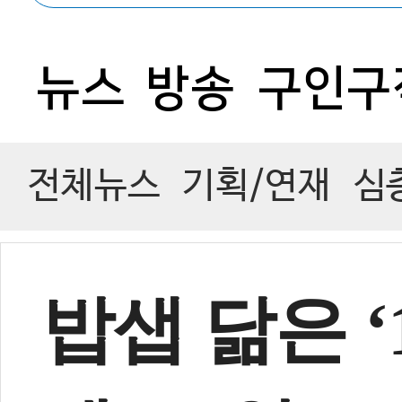
뉴스
방송
구인구
전체뉴스
기획/연재
심
밥샙 닮은 ‘