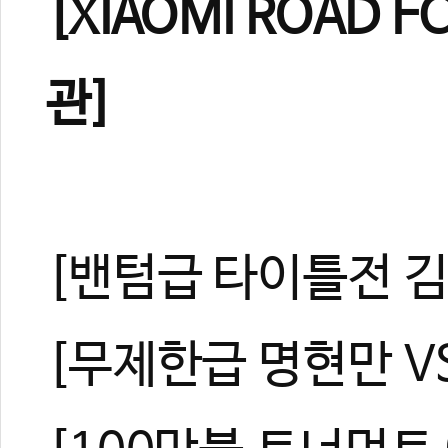
[XIAOMI ROAD F
관련 뉴스
관]
이가 부러져도 끝
태권파이터' 홍영
UFC 스트로급 
로드FC 2024
격투 선수와 일반
[밴텀급 타이틀전 김
[무제한급 명현만 V