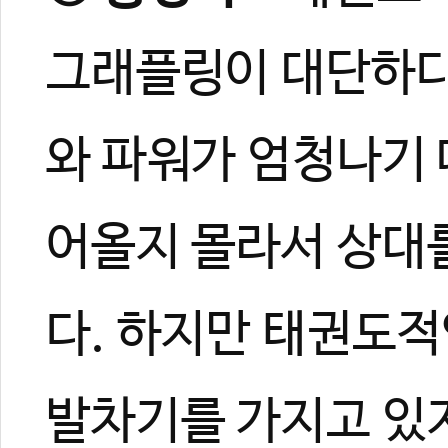
그래플링이 대단하다
와 파워가 엄청나기
#크리스바넷
#태권파이터
#로드fc
#거구
#밥샙
어올지 몰라서 상대를
다. 하지만 태권도
발차기를 가지고 있