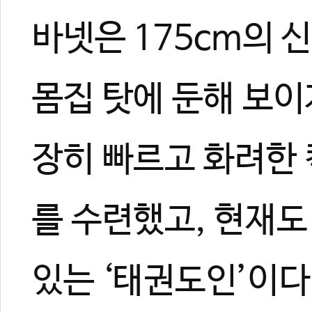
바넷은 175cm의 신
몸집 탓에 둔해 보이
장히 빠르고 화려한 
를 수련했고, 현재
있는 ‘태권도인’이다