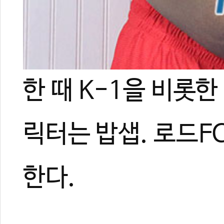
한 때 K-1을 비롯
릭터는 밥샙. 로드F
한다.