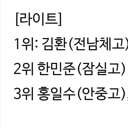
[라이트]
1위: 김환(전남체고
2위 한민준(잠실고)
3위 홍일수(안중고)