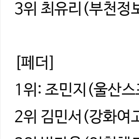
관련 뉴스
3위 최유리(부천정
순천서 열린 KT
순천에서 20여 년
전국 종별태권도선
[무카스 기록실]
[무카스 기록실]
[페더]
1위: 조민지(울산
2위 김민서(강화여