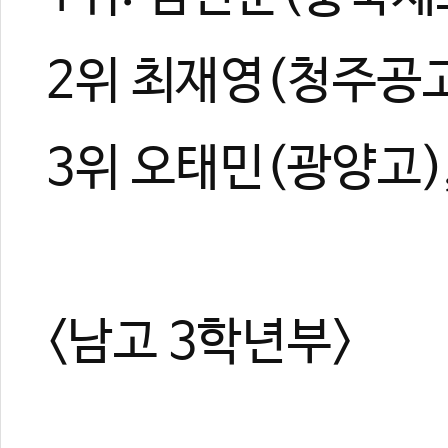
2위 최재영(청주공
3위 오태민(광양고)
<남고 3학년부>