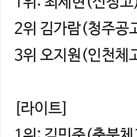
1위: 최세현(신정고
2위 김가람(청주공
3위 오지원(인천체고
[라이트]
1위: 김민준(충북체