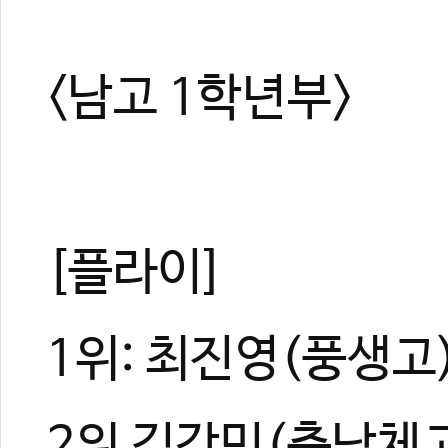
<남고 1학년부>
[플라이]
1위: 최진영(풍생고
2위 김강민(충남체