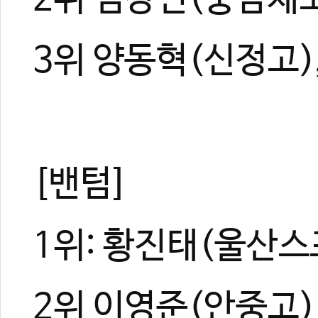
3위 양동혁(신정고)
[밴텀]
1위: 황진태(울산
2위 이영준(안중고)