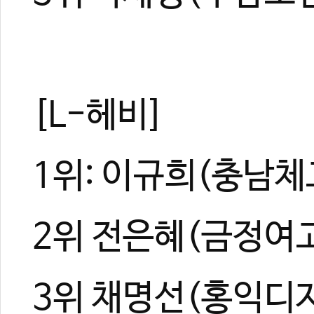
[L-헤비]
1위: 이규희(충남체
2위 전은혜(금정여
3위 채명선(홍익디