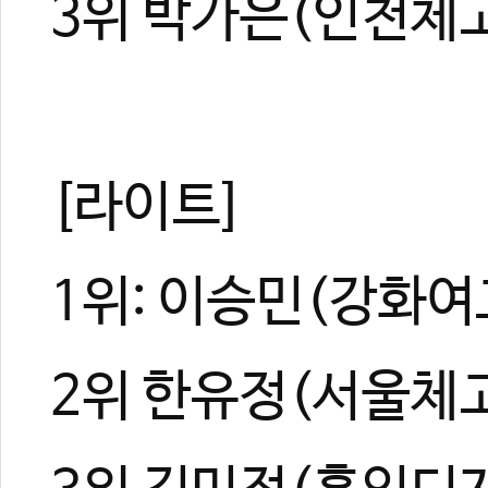
3위 박가은(인천체고
[라이트]
1위: 이승민(강화여
2위 한유정(서울체