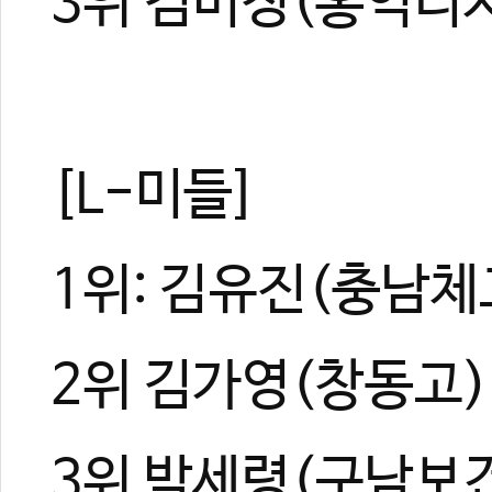
3위 김미정(홍익디
[L-미들]
1위: 김유진(충남체
2위 김가영(창동고)
3위 박세령(구남보건