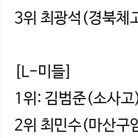
3위 최광석(경북체고
[L-미들]
1위: 김범준(소사고
2위 최민수(마산구