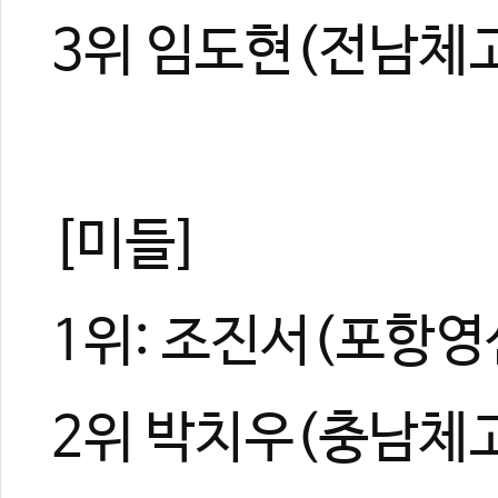
3위 임도현(전남체고
[미들]
1위: 조진서(포항영
2위 박치우(충남체
0