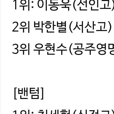
1위: 이동욱(선인고
2위 박한별(서산고)
3위 우현수(공주영
[밴텀]