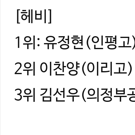
[헤비]
1위: 유정현(인평고
2위 이찬양(이리고)
3위 김선우(의정부공