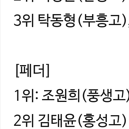
3위 탁동형(부흥고)
[페더]
1위: 조원희(풍생고
2위 김태윤(홍성고)