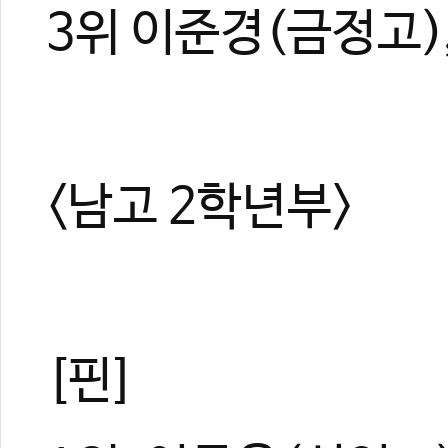
3위 이준경(금정고)
#기록실
#전국종별태권도선수권대회
#종별선수권
<남고 2학년부>
[핀]