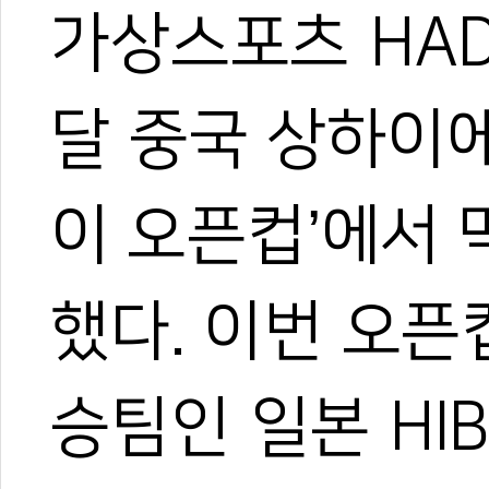
가상스포츠 HA
달 중국 상하이에서
이 오픈컵’에서
0
했다. 이번 오픈컵
#HADO
#가상스포츠
#AR스포츠
#증강현실
승팀인 일본 HIB