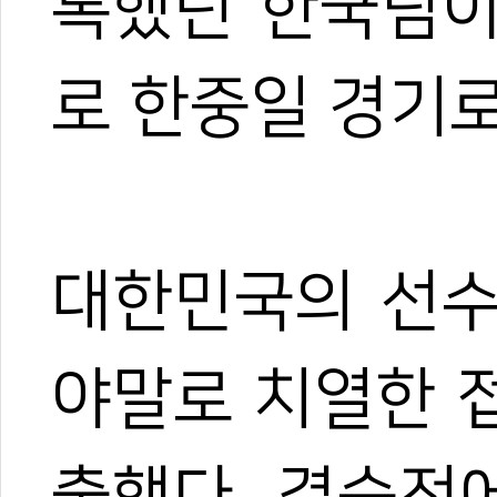
록했던 한국팀이
로 한중일 경기로
대한민국의 선수
관련 뉴스
야말로 치열한 
대한민국 ROCK, 
'2025 HADO
세한대 태권도학과
출했다. 결승전에