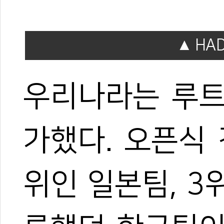
HA
우리나라는 루트
가했다. 오픈식 
위인 일본팀, 3