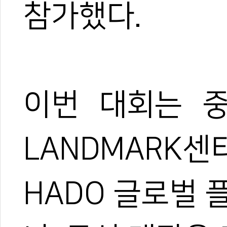
참가했다.
이번 대회는 
LANDMARK
HADO 글로벌 