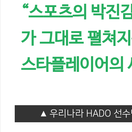
“스포츠의 박진감
가 그대로 펼쳐지
스타플레이어의 
우리나라 HADO 선