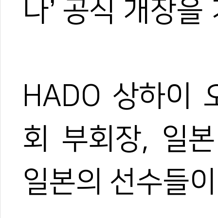
나’ 공식 개장을
HADO 상하이
회 부회장, 일본
일본의 선수들이