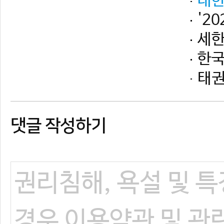
댓글 작성하기