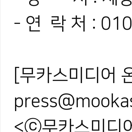
- 연 락 처 : 01
관련 뉴스
[부고] 용인대 
[부고] 김진범 
[무카스미디어 
[부고] 태권도 
​​​​​​​'멕시코 
[부고] 송봉섭 전
press@mooka
<ⓒ무카스미디어