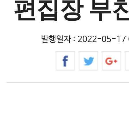
편집장 부
발행일자 : 2022-05-17 
0
#부고
#부친상
#서성원
#태권박스