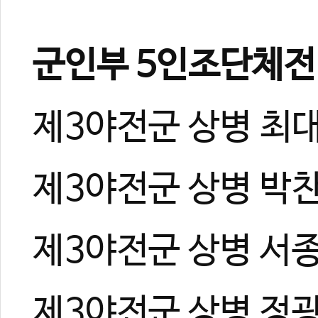
군인부 5인조단체전
제3야전군 상병 최
제3야전군 상병 박
제3야전군 상병 서
제3야전군 상병 정