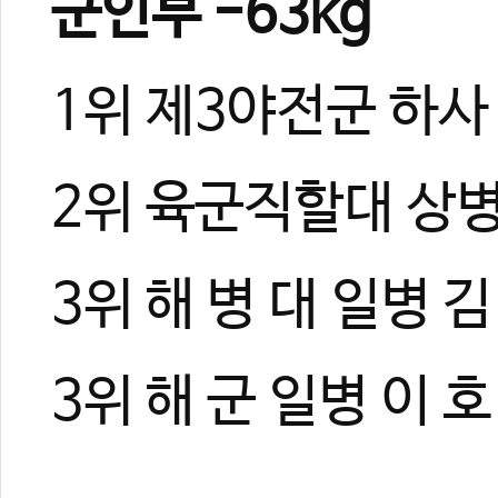
군인부 -63kg
1위 제3야전군 하사 
2위 육군직할대 상병
3위 해 병 대 일병 김
3위 해 군 일병 이 호