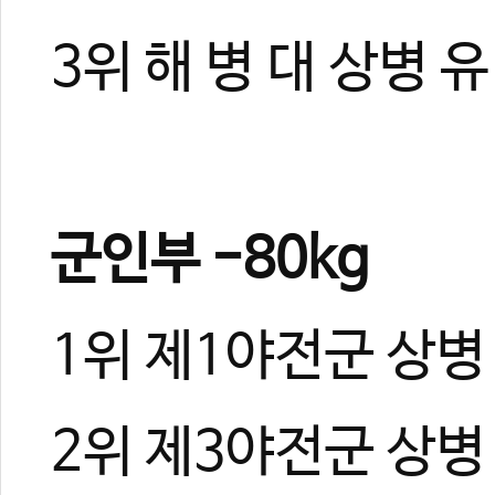
3위 해 병 대 상병 유
군인부 -80kg
1위 제1야전군 상병 
2위 제3야전군 상병 