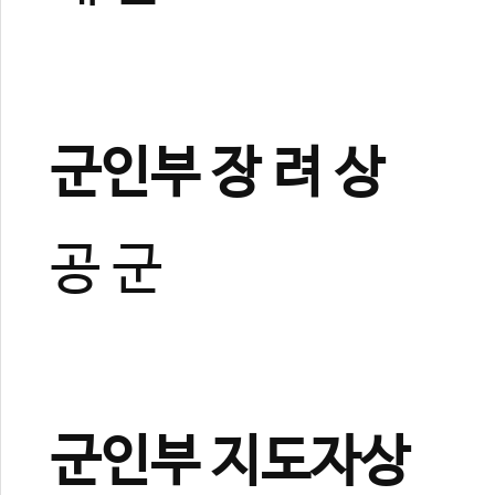
군인부 장 려 상
공 군
군인부 지도자상