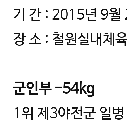
기 간 : 2015년 9월
장 소 : 철원실내체
군인부 -54kg
1위 제3야전군 일병 