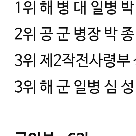
1위 해 병 대 일병 박
2위 공 군 병장 박 종
3위 제2작전사령부 
3위 해 군 일병 심 성