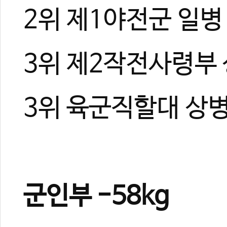
2위 제1야전군 일병 
3위 제2작전사령부 
3위 육군직할대 상병
군인부 -58kg