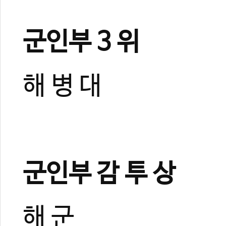
군인부 3 위
해 병 대
군인부 감 투 상
해 군